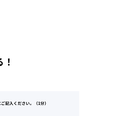
る！
術
にご記入ください。（1分）