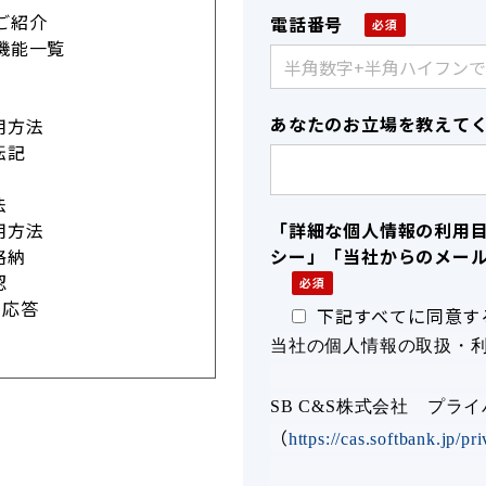
rのご紹介
電話番号
rの機能一覧
あなたのお立場を教えて
用方法
転記
法
用方法
「詳細な個人情報の利用
格納
シー」「当社からのメー
認
由応答
下記すべてに同意す
当社の個人情報の取扱・
SB C&S株式会社 プラ
（
https://cas.softbank.jp/pr