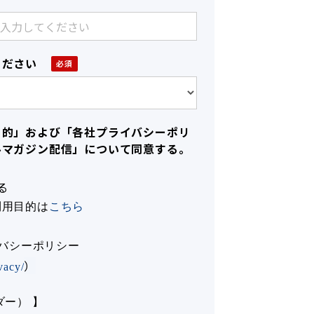
ください
目的」および「各社プライバシーポリ
ルマガジン配信」について同意する。
る
利用目的は
こちら
イバシーポリシー
）
ivacy/
ダー） 】