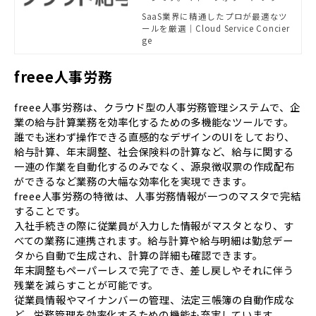
ソリューション | powered
ド給与は、給与計算の効率化を実現
SaaS業界に精通したプロが最適なツ
by Cloud Service Concie
します
ールを厳選｜Cloud Service Concier
rge
ge
freee人事労務
freee人事労務は、クラウド型の人事労務管理システムで、企
業の給与計算業務を効率化するための多機能なツールです。
誰でも迷わず操作できる直感的なデザインのUIをしており、
給与計算、年末調整、社会保険料の計算など、給与に関する
一連の作業を自動化するのみでなく、源泉徴収票の作成配布
ができるなど業務の大幅な効率化を実現できます。
freee人事労務の特徴は、人事労務情報が一つのマスタで完結
することです。
入社手続きの際に従業員が入力した情報がマスタとなり、す
べての業務に連携されます。給与計算や給与明細は勤怠デー
タから自動で生成され、計算の詳細も確認できます。
年末調整もペーパーレスで完了でき、差し戻しやそれに伴う
残業を減らすことが可能です。
従業員情報やマイナンバーの管理、法定三帳簿の自動作成な
ど、労務管理を効率化するための機能も充実しています。