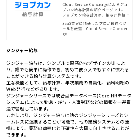
ター - SB C&Sがおすすめす
Cloud Service Conciergeによるジョ
ブカン給与計算の紹介ページです。
る法務・経理ソリューショ
ジョブカン給与計算は、給与計算担
ン | powered by Cloud Se
当者の負担を減らすための豊富な機
SaaS業界に精通したプロが最適なツ
rvice Concierge
能を持ったクラウド給与計算システ
ールを厳選｜Cloud Service Concier
ムです。
ge
ジンジャー給与
ジンジャー給与は、シンプルで直感的なデザインのUIによ
り、誰でも簡単に操作でき、初めて使う人でもすぐに慣れる
ことができる給与計算システムです。
主な機能として、給与計算、年次業務の自動化、給料明細の
Web発行などがあります。
ジンジャーシリーズでは統合型データベース(Core HRデータ
システム)によって勤怠・給与・人事労務などの情報を一基貫
通で管理しています。
これにより、ジンジャー給与は他のジンジャーシリーズとシ
ームレスに連携することが可能で、他の業務システムとの連
携により、業務の効率化と正確性を大幅に向上させることが
できます。