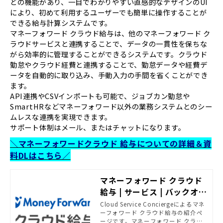
どの機能があり、一目でわかりやすい直感的なデザインのUI
により、初めて利用するユーザーでも簡単に操作することが
できる給与計算システムです。
マネーフォワード クラウド給与は、他のマネーフォワード ク
ラウドサービスと連携することで、データの一貫性を保ちな
がら効率的に管理することができるシステムです。クラウド
勤怠やクラウド経費と連携することで、勤怠データや経費デ
ータを自動的に取り込み、手動入力の手間を省くことができ
ます。
API連携やCSVインポートも可能で、ジョブカン勤怠や
SmartHRなどマネーフォワード以外の業務システムとのシー
ムレスな連携を実現できます。
サポート体制はメール、またはチャットになります。
＼マネーフォワードクラウド 給与についての詳細＆資
料DLはこちら／
マネーフォワード クラウド
給与 | サービス | バックオフ
ィス相談センター - SB C&S
Cloud Service Conciergeによるマネ
ーフォワード クラウド給与の紹介ペ
がおすすめする法務・経理
ージです。マネーフォワード クラウ