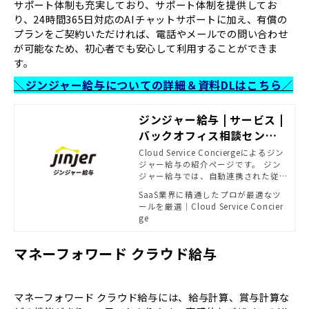
サポート体制も充実しており、サポート体制を提供してお
り、24時間365日対応のAIチャットサポートに加え、有償の
プランをご契約いただければ、電話やメールでの問い合わせ
が可能なため、初心者でも安心して利用することができま
す。
＼ジンジャー給与についての詳細＆資料DLはこちら／
ジンジャー給与 | サービス |
バックオフィス相談センタ
ー - SB C&Sがおすすめする
Cloud Service Conciergeによるジン
ジャー給与の紹介ページです。 ジン
法務・経理ソリューション |
ジャー給与では、自動連携された従
powered by Cloud Servic
業員データ‧勤怠データを元に給与
SaaS業界に精通したプロが最適なツ
e Concierge
計算‧賞与計算ができます。 蓄積し
ールを厳選｜Cloud Service Concier
た給与データを元に月変計算‧年末
ge
調整も可能で、システム内で年間の
一連業務を実現します。
マネーフォワード クラウド給与
マネーフォワード クラウド給与には、給与計算、賞与計算な