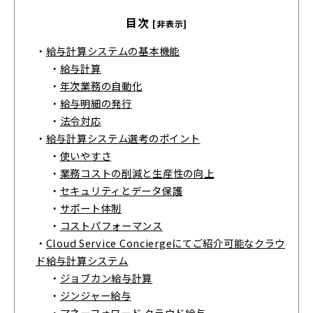
目次
[非表示]
・
給与計算システムの基本機能
・
給与計算
・
年次業務の自動化
・
給与明細の発行
・
法令対応
・
給与計算システム選考のポイント
・
使いやすさ
・
業務コストの削減と生産性の向上
・
セキュリティとデータ保護
・
サポート体制
・
コストパフォーマンス
・
Cloud Service Conciergeにてご紹介可能なクラウ
ド給与計算システム
・
ジョブカン給与計算
・
ジンジャー給与
・
マネーフォワード クラウド給与