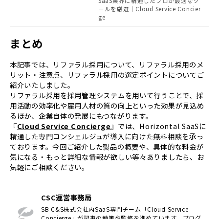
SaaS業界に精通したプロが最適なツ
どの定型業務を効率化し、採用デー
ールを厳選｜Cloud Service Concier
タの可視化・分析など、より本質的で
ge
効果的な採用活動に時間を割けるよ
うに。スタートアップから大手企業
まで、様々な企業様にご活用いただ
まとめ
けます。
本記事では、リファラル採用について、リファラル採用のメ
リット・注意点、リファラル採用の選定ポイントについてご
紹介いたしました。
リファラル採用を採用管理システムを用いて行うことで、採
用活動の効率化や雇用人材の質の向上といった効果が見込め
るほか、企業自体の発展にもつながります。
『
Cloud Service Concierge
』では、Horizontal SaaSに
精通した専門コンシェルジュが導入に向けた無料相談を承っ
ております。今回ご紹介した製品の概要や、具体的な料金が
気になる・もっと詳細な情報が欲しい等々ありましたら、お
気軽にご相談ください。
CSC運営事務局
SB C&S株式会社内SaaS専門チーム「Cloud Service
Concierge」が記事の執筆や監修を進めています。ブログ