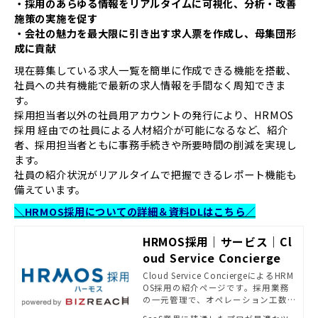
・採用のあらゆる情報をリアルタイムに可視化、分析・改善
施策の実施を促す
・会社の魅力を最大限に引き出す求人票を作成し、母集団形
成に貢献
現在募集している求⼈⼀覧を簡単に作成できる機能を搭載、
社員への共有機能で最新の求⼈情報を⼿間なく周知できま
す。
採⽤担当者以外の社員⽤アカウントの発⾏により、HRMOS
採⽤ 経由での社員による⼈材紹介が可能になるなど、紹介
者、採⽤担当者ともに事務⼿続きや所要時間の削減を実現し
ます。
社員の紹介状況がリアルタイムで把握できるレポート機能も
備えています。
＼HRMOS採用についての詳細＆資料DLはこちら／
HRMOS採用｜サービス｜Cl
oud Service Concierge
Cloud Service ConciergeによるHRM
OS採用の紹介ページです。採用業務
の一元管理で、オペレーション工数
を削減。面接日程調整や評価回収な