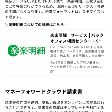
帳票データをCSVまたはPDF形式で「楽楽明細」に取り込む
ことで帳票発行ができるため、印刷・三つ折り・封入・発送
の手間がなくなります。帳票フォーマットはカスタマイズも
できます。
＼楽楽明細についての詳細はこちら／
楽楽明細 | サービス | バック
オフィス相談センター - SB
C&Sがおすすめする法務・
Cloud Service Conciergeによる楽楽
明細の紹介ページです。楽楽明細は請
経理ソリューション | powe
求書、納品書、支払明細といった帳
red by Cloud Service Co
票発行業務を自動化させるクラウド
SaaS業界に精通したプロが最適なツ
ncierge
型のシステムです。帳票データを取り
ールを厳選｜Cloud Service Concier
込むだけで、顧客に応じて「WEB」
ge
「メール添付」「郵送」「FAX」のい
ずれかの方法で発行します。
マネーフォワードクラウド請求書
請求書の作成や送付、支払い管理をオンライン上で簡単に行
うことができます。請求書の作成はテンプレートを利用する