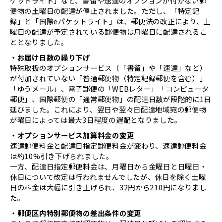
ケットライト」など、書留や速達のオプションが付かない郵
便物の土曜日の配達が停止されました。ただし、「特定記
録」と「国際eパケットライト」は、郵便法の改正により、土
曜日の配達が予定されている郵便物は月曜日に配達されるこ
ととなりました。
・お届け日数の繰り下げ
特殊取扱のオプションサービス（「書留」や「速達」など）
が付加されていない「普通郵便物（特定記録郵便を含む）」
「ゆうメール」、電子郵便の「WEBレター」「コンピュータ
郵便」、国際郵便の「通常郵便物」の配達日数が段階的に1日
延びました。これにより、翌日や翌々日配達地域宛の郵便物
が曜日によっては最大3日程度の遅配となりました。
・オプションサービス加算料金の変更
速達郵便料金と配達日指定郵便料金が変わり、速達郵便料金
は約10%引き下げられました。
一方、配達日指定郵便料金は、月曜日から金曜日と日曜日・
休日について改定は行われませんでしたが、休日を除く土曜
日の料金は大幅に引き上げられ、32円から210円になりまし
た。
・郵便区内特別郵便物の差出条件の変更