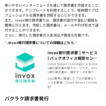
使いやすいインターフェースを通じて請求書を作成すること
ができます。テンプレートを利用することで、短時間でプロ
フェッショナルな請求書を作成することができます。
また、invox発行請求書では、請求書の送付や支払い管理も
簡単に行えます。作成した請求書は、メールやPDF形式で送
付することができます。
さらに、発行した請求書の入金消込や督促も可能です。
＼invox発行請求書についての詳細はこちら／
invox発行請求書 | サービス
| バックオフィス相談センタ
ー - SB C&Sがおすすめする
Cloud Service Conciergeによるinvo
x発行請求書の紹介ページです。invo
法務・経理ソリューション |
x発行請求書は、請求データを取り込
powered by Cloud Servic
んで送信方法を指定するだけで、紙
SaaS業界に精通したプロが最適なツ
e Concierge
でも電子でもインボイス制度に対応
ールを厳選｜Cloud Service Concier
した適格請求書を発行。売上計上や
ge
入金消込・督促まで自動化する請求
書発行システムです。
バクラク請求書発行