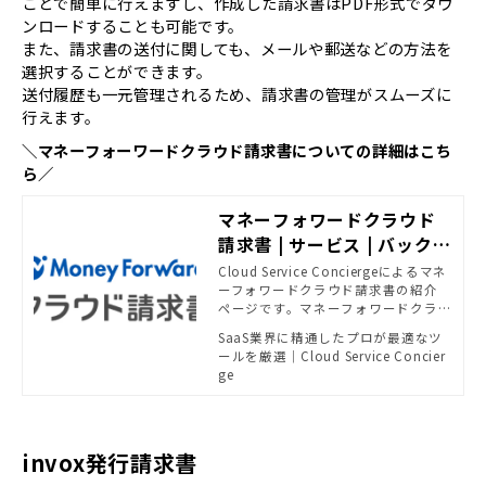
ことで簡単に行えますし、作成した請求書はPDF形式でダウ
ンロードすることも可能です。
また、請求書の送付に関しても、メールや郵送などの方法を
選択することができます。
​​​​​​​送付履歴も一元管理されるため、請求書の管理がスムーズに
行えます。
＼マネーフォーワードクラウド請求書についての詳細はこち
ら／
マネーフォワードクラウド
請求書 | サービス | バックオ
フィス相談センター - SB C
Cloud Service Conciergeによるマネ
ーフォワードクラウド請求書の紹介
&Sがおすすめする法務・経
ページです。マネーフォワードクラウ
理ソリューション | powere
ド請求書は、請求書の作成、送付、
SaaS業界に精通したプロが最適なツ
d by Cloud Service Conci
受取がまとめて管理できるクラウド
ールを厳選｜Cloud Service Concier
請求書ソフトです。請求書業務の効率
erge
ge
化を実現します。
invox発行請求書