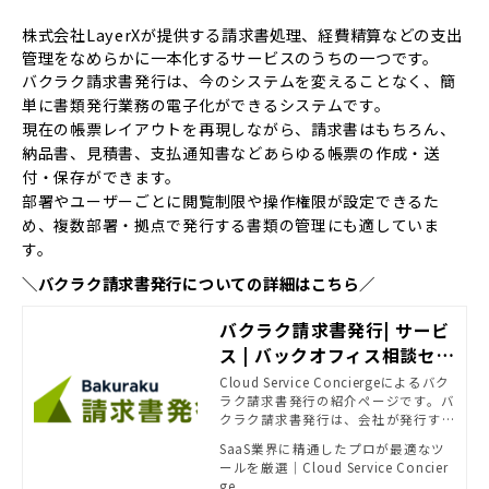
株式会社LayerXが提供する請求書処理、経費精算などの支出
管理をなめらかに一本化するサービスのうちの一つです。
バクラク請求書発行は、今のシステムを変えることなく、簡
単に書類発行業務の電子化ができるシステムです。
現在の帳票レイアウトを再現しながら、請求書はもちろん、
納品書、見積書、支払通知書などあらゆる帳票の作成・送
付・保存ができます。
​​​​​​​部署やユーザーごとに閲覧制限や操作権限が設定できるた
め、複数部署・拠点で発行する書類の管理にも適していま
す。
＼バクラク請求書発行についての詳細はこちら／
バクラク請求書発行| サービ
ス | バックオフィス相談セン
ター - SB C&Sがおすすめす
Cloud Service Conciergeによるバク
ラク請求書発行の紹介ページです。バ
る法務・経理ソリューショ
クラク請求書発行は、会社が発行す
ン | powered by Cloud Se
るあらゆる書類を簡単に電子送付で
SaaS業界に精通したプロが最適なツ
rvice Concierge
きるサービスです。請求書、支払通知
ールを厳選｜Cloud Service Concier
書、納品書、見積書等あらゆる発行
ge