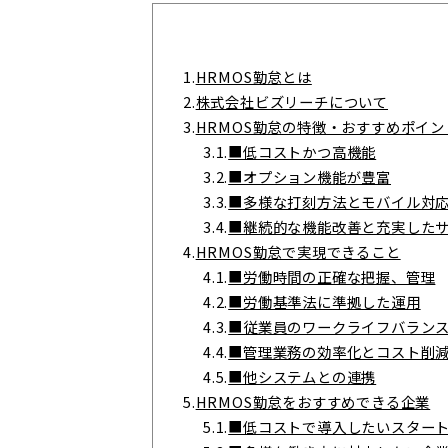
1.
HRMOS勤怠とは
2.
株式会社ビズリーチについて
3.
HRMOS勤怠の特徴・おすすめポイン
3.1.
■低コストかつ高機能
3.2.
■オプション機能が豊富
3.3.
■多様な打刻方法とモバイル対
3.4.
■継続的な機能改善と充実した
4.
HRMOS勤怠で実現できること
4.1.
■労働時間の正確な把握、管理
4.2.
■労働基準法に準拠した運用
4.3.
■従業員のワークライフバラン
4.4.
■管理業務の効率化とコスト削
4.5.
■他システムとの連携
5.
HRMOS勤怠をおすすめできる企業
5.1.
■低コストで導入したいスター