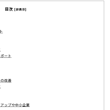
目次
[非表示]
ト
応
サポート
スの改善
減
トアップや中小企業