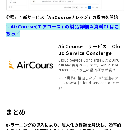
参照元；
新サービス「AirCourseナレッジ」の提供を開始
＼AirCourse(エアコース) の製品詳細＆資料DLはこ
ちら／
AirCourse｜サービス｜Clo
ud Service Concierge
Cloud Service ConciergeによるAirC
ourseの紹介ページです。AirCourse
は800コース以上の動画研修が受け放
題となっており、また自社オリジナ
SaaS業界に精通したプロが最適なツ
ルコースも簡単に作成・共有が可能
ールを厳選｜Cloud Service Concier
です。 管理機能も充実しており、受
ge
講者/管理者ともに誰でも直感的に操
作いただけるeラーニングシステム
（LMS）です。
まとめ
e-ラーニングの導入により、属人化の問題を解決し、効率的