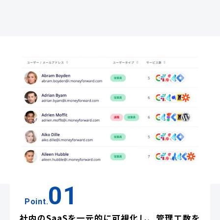
01
Point.
社内のSaaSを一元的に可視化し、管理工数を