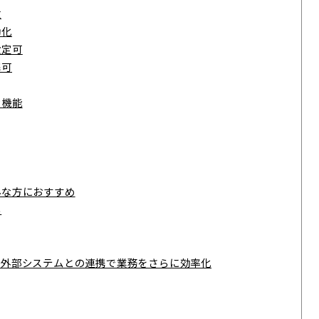
徴
動化
設定可
携可
な機能
んな方におすすめ
い
や外部システムとの連携で業務をさらに効率化