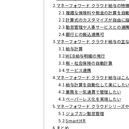
2.
マネーフォワード クラウド給与の特
2.1.
複雑な保険料や税金の計算を自
2.2.
計算式のカスタマイズが自由に
2.3.
勤怠管理や人事サービスとの連
2.4.
銀行との振込連携可
3.
マネーフォワード クラウド給与の主
3.1.
給与計算
3.2.
WEB給与明細の発行
3.3.
税・社会保険の自動計算
3.4.
サービス連携
4.
マネーフォワード クラウド給与はこ
4.1.
給与計算を自動化して楽にした
4.2.
業務を一気通貫で管理したい
4.3.
ペーパーレス化を実現したい
5.
マネーフォワード クラウドシリーズ
5.1.
ジョブカン勤怠管理
5.2.
SmartHR
6.
まとめ