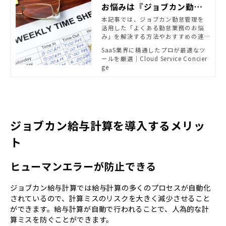
お悩みは『ジョブカン勤怠
管理』で解決 | SaaS業界に
本記事では、ジョブカン勤怠管理を
活用した「よくある勤怠業務のお悩
精通したプロが最適なツー
み」を解決する方法やおすすめの連
ルを厳選｜Cloud Service
携製品をご紹介しております。
SaaS業界に精通したプロが最適なツ
Concierge
ールを厳選｜Cloud Service Concier
ge
ジョブカン給与計算を導入するメリッ
ト
ヒューマンエラーが防止できる
ジョブカン給与計算では給与計算の多くのプロセスが自動化
されているので、計算ミスのリスクを大きく減少させること
ができます。給与計算が自動で行われることで、人為的な計
算ミスを防ぐことができます。