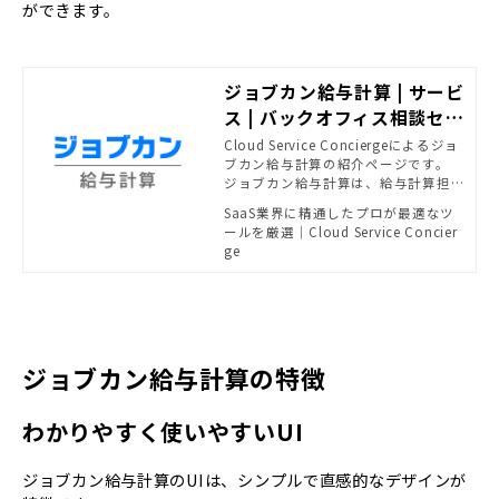
ができます。
ジョブカン給与計算 | サービ
ス | バックオフィス相談セン
ター - SB C&Sがおすすめす
Cloud Service Conciergeによるジョ
ブカン給与計算の紹介ページです。
る法務・経理ソリューショ
ジョブカン給与計算は、給与計算担
ン | powered by Cloud Se
当者の負担を減らすための豊富な機
SaaS業界に精通したプロが最適なツ
rvice Concierge
能を持ったクラウド給与計算システ
ールを厳選｜Cloud Service Concier
ムです。
ge
ジョブカン給与計算の特徴
わかりやすく使いやすいUI
ジョブカン給与計算のUIは、シンプルで直感的なデザインが