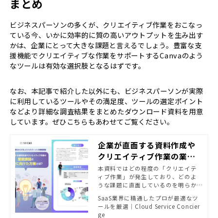
まとめ
ビジネスパーソンの多くが、クリエイティブ作業をおこなっ
ている今、いかに効率的に質の高いアウトプットを生み出す
かは、企業にとって大きな課題と言えるでしょう。豊富な支
援機能でクリエイティブな作業をサポートするCanvaのよう
なツールは有効な選択肢となるはずです。
なお、本記事で紹介した以外にも、ビジネスパーソンが実際
に利用しているツールやその満足度、ツールの選定ポイント
などより詳細な調査結果をまとめたダウンロード資料を用意
しています。ぜひこちらもあわせてご覧ください。
企業が直面する資料作成や
クリエイティブ作業の業務
課題と解決に向けた方策と
本資料ではどの程度の「クリエイテ
ィブ作業」が発生しており、どのよ
は？
うな課題に直面しているのを明らか
にするとともに、アウトプットの質
SaaS業界に精通したプロが最適なツ
と業務の効率を高めるための具体的
ールを厳選｜Cloud Service Concier
なソリューションを提示します。
ge