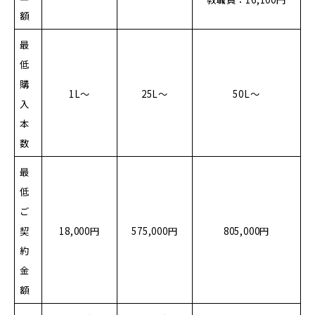
額
最
低
購
1L～
25L～
50L～
入
本
数
最
低
ご
契
18,000円
575,000円
805,000円
約
金
額