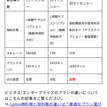
50ライセンス～
数
～
ンス～
1年間サブ
1年間サブスク
スクリプシ
契約開始月の翌年同月
リプション
契約形態
ョン（複数
末日まで（サブスクリ
（複数年契約
年契約不
プション・都度更新）
不可）
可）
ストレージ
500GB
1TB
1TB
ブランドキ
1000キッ
100キット
1000キット
ット
ト
SSO設定
任意
対応
必須
ビジネス/エンタープライズのプランの違いについて
はこちらの記事をご覧ください。
⇒
Canva無料版と有料版の違いは？最適なプラン選び