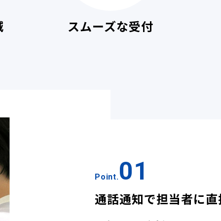
スムーズな受付
減
01
Point.
通話通知で担当者に直