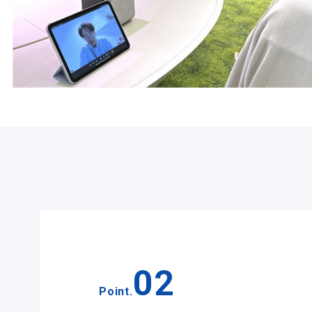
02
Point.