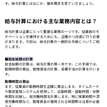
す。給与計算とはなにか、基本概念を見ていきましょう。
ク、システムを導入することでどんな
メリットがあるのか、製品を選定す
る上でのポイント、おすすめの給与
計算のシステムについてご紹介しま
給与計算における主な業務内容とは？
す。
給与計算は企業にとって重要な業務の一つです。従業員のモ
チベーションを維持するためにも、正確かつ迅速に行う必要
があります。今回は、給与計算の一般的な手順についてご紹
介します。
■総支給額の計算
総支給額の計算は、給与計算の第一歩です。この手順では、
勤務時間の算出、割増賃金の計算、各種手当の計算を行いま
す。
勤務時間の算出
まず、従業員の勤務時間を正確に算出します。タイムカード
や勤怠管理システムを使用して、出勤時間・退勤時間・休憩
時間を記録し、総労働時間を計算します。特に残業時間や深
夜労働時間など、割増賃金が適用される時間帯は注意が必要
です。