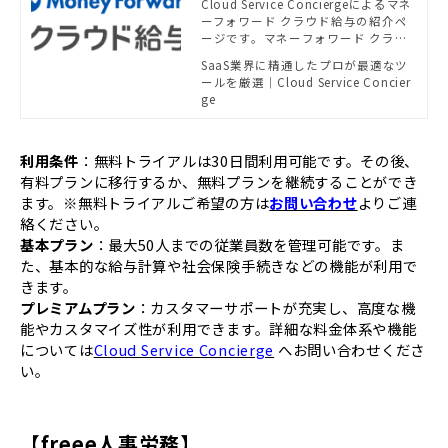
ィス相談センター - SB C&S
Cloud Service Conciergeによるマネ
ーフォワード クラウド給与の紹介ペ
がおすすめする法務・経理
ージです。マネーフォワード クラウ
ソリューション | powered
ド給与は、給与計算の効率化を実現
SaaS業界に精通したプロが最適なツ
by Cloud Service Concie
します
ールを厳選｜Cloud Service Concier
rge
ge
利用条件
：無料トライアルは30日間利用可能です。その後、
有料プランに移行するか、無料プランを継続することができ
ます。※無料トライアルご希望の方は
お問い合わせ
よりご連
絡ください。
基本プラン
：最大50人までの従業員数を管理可能です。ま
た、基本的な給与計算や社会保険手続きなどの機能が利用で
きます。
プレミアムプラン
：カスタマーサポートが充実し、高度な機
能やカスタマイズ性が利用できます。詳細な料金体系や機能
については
Cloud Service Concierge
へお問い合わせくださ
い。
【freee人事労務】