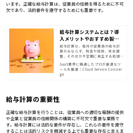
います。正確な給与計算は、従業員の信頼を得るために不可
欠であり、法的要件を遵守するためにも重要です。
給与計算システムとは？導
入メリットやおすすめ製品
をご紹介！
給与計算は、毎月の従業員の給与計
算のみならず、税金や控除、年末調
整、そのほか不定期に発生する処理
に対してもミスなく対応することが
SaaS業界に精通したプロが最適なツ
求められます。 一方で、人の手で行
ールを厳選｜Cloud Service Concier
う以上、ミスや抜け漏れを完全に回
ge
避することはできず、労力もかかって
しまう作業です。 手作業での給与計
算、エクセルなどでの管理では効
率・正確性に限界を感じている方に
とって、給与計算システムはとても心
給与計算の重要性
強い味方になります。 しかし、給与
計算システムといっても、様々な製
正確な給与計算を行うことは、従業員への適切な報酬の提供
品があります。各製品ごとにそれぞれ
の特徴があり、どんな製品を選ぶべ
や企業と従業員の信頼関係の構築に不可欠で重要な業務で
きかお悩みの方もいるかと思います。
す。給与計算には法的な要件が存在し、これらの要件を遵守
本記事では、給与計算システムとは
することは法的リスクを軽減する上でも重要な存在と言えま
何か、アナログでの給与計算のリス