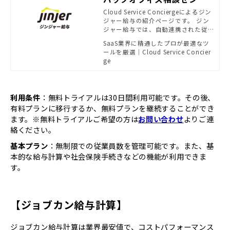
ー - SB C&Sがおすすめする
Cloud Service Conciergeによるジン
ジャー給与の紹介ページです。 ジン
法務・経理ソリューション |
ジャー給与では、自動連携された従
powered by Cloud Servic
業員データ‧勤怠データを元に給与
SaaS業界に精通したプロが最適なツ
e Concierge
計算‧賞与計算ができます。 蓄積し
ールを厳選｜Cloud Service Concier
た給与データを元に月変計算‧年末
ge
調整も可能で、システム内で年間の
一連業務を実現します。
利用条件
：無料トライアルは30日間利用可能です。その後、
有料プランに移行するか、無料プランを継続することができ
ます。※無料トライアルご希望の方は
お問い合わせ
よりご連
絡ください。
基本プラン
：無制限での従業員数を管理可能です。また、基
本的な給与計算や社会保険手続きなどの機能が利用できま
す。
【ジョブカン給与計算】
ジョブカン給与計算は業界最安値で、コストパフォーマンス