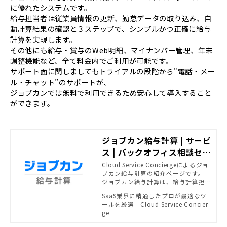
に優れたシステムです。
給与担当者は従業員情報の更新、勤怠データの取り込み、自
動計算結果の確認と３ステップで、シンプルかつ正確に給与
計算を実現します。
その他にも給与・賞与のWeb明細、マイナンバー管理、年末
調整機能など、全て料金内でご利用が可能です。
サポート面に関しましてもトライアルの段階から"電話・メー
ル・チャット”のサポートが、
ジョブカンでは無料で利用できるため安心して導入すること
ができます。
ジョブカン給与計算 | サービ
ス | バックオフィス相談セン
ター - SB C&Sがおすすめす
Cloud Service Conciergeによるジョ
ブカン給与計算の紹介ページです。
る法務・経理ソリューショ
ジョブカン給与計算は、給与計算担
ン | powered by Cloud Se
当者の負担を減らすための豊富な機
SaaS業界に精通したプロが最適なツ
rvice Concierge
能を持ったクラウド給与計算システ
ールを厳選｜Cloud Service Concier
ムです。
ge