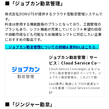
■「ジョブカン勤怠管理」
株式会社DONUTSが提供するクラウド型勤怠管理システムで
す。
料金は使用する機能数毎のプランとなっており、工数管理の
プランもあり、シフト機能が充実していてシフト希望の回収
や自動作成なども可能なため複雑なシフトに対応したい企業
におすすめの製品です。
＼ジョブカン勤怠管理についての詳細＆資料DLはこちら／
ジョブカン勤怠管理｜サー
ビス｜Cloud Service Con
cierge
Cloud Service Conciergeによるジョ
ブカン勤怠管理の紹介ページです。ジ
ョブカン勤怠管理は、これ1つで勤怠
管理業務に必要な機能を備えてお
SaaS業界に精通したプロが最適なツ
り、それでいてシンプルな操作であ
ールを厳選｜Cloud Service Concier
るため、初めてでもすぐに使い始め
ge
られます。
■「ジンジャー勤怠」