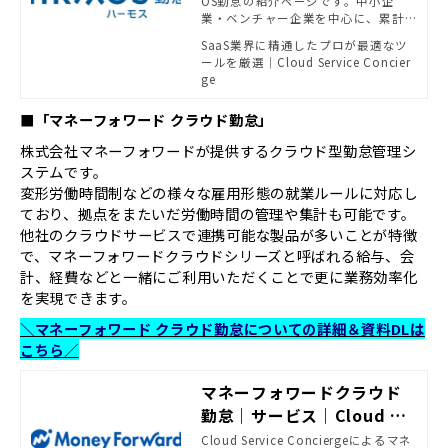
OS勤怠の紹介ページです。中小企
業・ベンチャー企業を中心に、累計6
0,000社が活用（2023年3月末時点）
SaaS業界に精通したプロが最適なツ
している勤怠管理システム。使いや
ールを厳選｜Cloud Service Concier
すい管理画面に利用者画面は全てス
ge
マホ対応。アプリからかんたんに打
刻が可能です。
■「マネーフォワード クラウド勤怠」
株式会社マネーフォワードが提供するクラウド型勤怠管理シ
ステムです。
変形労働時間制などの様々な雇用形態の就業ルールに対応し
ており、拠点をまたいだ労働時間の管理や集計も可能です。
他社のクラウドサービスで連携可能な製品が多いことが特徴
で、マネーフォワードクラウドシリーズと呼ばれる給与、会
計、経費などと一緒にご利用いただくことで更に業務効率化
を実現できます。
＼マネーフォワード クラウド勤怠についての詳細＆資料DLは
こちら／
マネーフォワードクラウド
勤怠｜サービス｜Cloud Se
rvice Concierge
Cloud Service Conciergeによるマネ