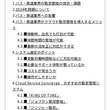
1.
バス・鉄道業界の勤怠管理の現状・課題
2.
2024年問題について
3.
バス・鉄道業界への影響
4.
バス・鉄道業界がクラウド勤怠管理を導入するメリッ
ト
4.1.
■移動時、出先でも打刻が可能
4.2.
■休憩時間の管理が可能
4.3.
■最新の法改正に対応ができる
5.
システム選定のポイント
5.1.
■変動労働時間制などに対応可能か
5.2.
■必要なサポート体制が整っているか
5.3.
■コストが見合うか
5.4.
■操作がしやすいか
6.
Cloud Service Concierge おすすめの勤怠管理シ
ステム
6.1.
■「KING OF TIME」
6.2.
■「ジョブカン勤怠管理」
6.3.
■「ジンジャー勤怠」