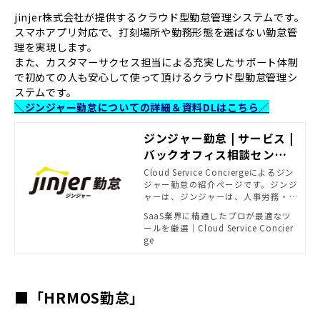
jinjer株式会社が提供するクラウド型勤怠管理システムです。
スマホアプリ対応で、打刻場所や勤務形態を選ばない勤怠管
理を実現します。
また、カスタマーサクセス担当による充実したサポート体制
で初めての人も安心して使って頂けるクラウド型勤怠管理シ
ステムです。
＼ジンジャー勤怠についての詳細＆資料DLはこちら／
ジンジャー勤怠 | サービス |
バックオフィス相談センタ
ー - SB C&Sがおすすめする
Cloud Service Conciergeによるジン
ジャー勤怠の紹介ページです。ジンジ
法務・経理ソリューション |
ャーは、ジンジャーは、人事労務・
powered by Cloud Servic
勤怠管理・給与計算・ワークフロ
SaaS業界に精通したプロが最適なツ
e Concierge
ー・経費精算など、バックオフィスに
ールを厳選｜Cloud Service Concier
関わる全てのデータを1つにまとめる
ge
ことで、業務効率化を支援するクラ
ウドサービスです。
■「HRMOS勤怠」