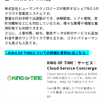
株式会社ヒューマンテクノロジーズが提供するシェアNO.1の
クラウド型勤怠システムです。
豊富な打刻手段で出退勤ができ、休暇管理、シフト管理、変
形労働制などにも対応しているため、様々な業種や複雑な雇
用形態でも利用できます。
さらに、人事労務、給与、勤怠データ分析のサービスも追加
料金不要のワンプライスで使えるため、コストパフォーマン
スも高さも人気です。
＼KING OF TIMEについての詳細＆資料DLはこちら／
KING OF TIME｜サービス｜
Cloud Service Concierge
Cloud Service ConciergeによるKING
OF TIMEの紹介ページです。KING OF
TIMEは、KING OF TIMEはクラウド上
でご利用いただける勤怠管理システ
SaaS業界に精通したプロが最適なツ
ムです。申請承認もオンライン完結、
ールを厳選｜Cloud Service Concier
従業員の打刻データも全てリアルタ
ge
イム集計なので「作業効率」と「コ
スト削減」の実現が可能となります。