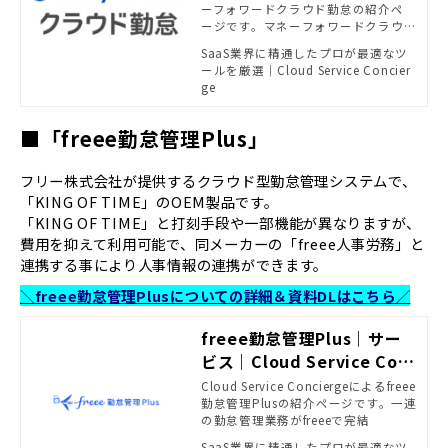
ーフォワードクラウド勤怠の紹介ペ
ージです。マネーフォワードクラウド
勤怠は、タイムカードや勤怠集計の
SaaS業界に精通したプロが最適なツ
エクセル作業が不要になります。従業
ールを厳選｜Cloud Service Concier
員それぞれの専用画面で勤怠を打刻
ge
するだけで集計が自動化。 有給休暇
や残業時間状況の管理もわかりやす
い画面で、勤怠業務のミスや漏れ・
■「freee勤怠管理Plus」
修正など煩雑な作業を削減します。
フリー株式会社が提供するクラウド型勤怠管理システムで、
「KING OF TIME」のOEM製品です。
「KING OF TIME」と打刻手段や一部機能が異なりますが、
費用を抑えて利用可能で、同メーカーの「freee人事労務」と
連携する事により人事情報の連携ができます。
＼freee勤怠管理Plusについての詳細＆資料DLはこちら／
freee勤怠管理Plus｜サー
ビス｜Cloud Service Con
cierge
Cloud Service Conciergeによるfreee
勤怠管理Plusの紹介ページです。一連
の勤怠管理業務がfreeeで完結
SaaS業界に精通したプロが最適なツ