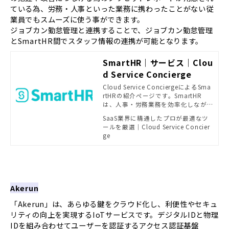
ている為、労務・人事といった業務に携わったことがない従
業員でもスムーズに使う事ができます。
ジョブカン勤怠管理と連携することで、ジョブカン勤怠管理
とSmartHR間でスタッフ情報の連携が可能となります。
SmartHR｜サービス｜Clou
d Service Concierge
Cloud Service ConciergeによるSma
rtHRの紹介ページです。SmartHR
は、人事・労務業務を効率化しなが
ら自然と蓄まった人事データを一元
SaaS業界に精通したプロが最適なツ
管理。さらに、蓄まったデータを活
ールを厳選｜Cloud Service Concier
かすことで、効果的で納得感のある
ge
人材マネジメントや組織のパフォー
マンス向上へと繋げることができま
す。
Akerun
「Akerun」は、あらゆる鍵をクラウド化し、利便性やセキュ
リティの向上を実現するIoTサービスです。デジタルIDと物理
IDを組み合わせてユーザーを認証するアクセス認証基盤