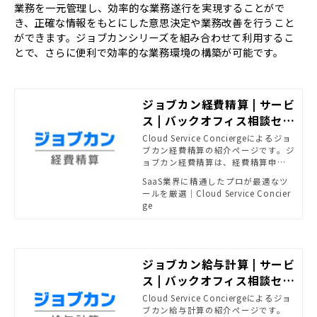
業務を一元管理し、効率的な業務遂行を実現することがで
き、正確な情報をもとにした意思決定や業務改善を行うこと
ができます。ジョブカンシリーズを組み合わせて利用するこ
とで、さらに便利で効率的な業務環境の構築が可能です。
ジョブカン経費精算 | サービ
ス | バックオフィス相談セン
ター - SB C&Sがおすすめす
Cloud Service Conciergeによるジョ
ブカン経費精算の紹介ページです。ジ
る法務・経理ソリューショ
ョブカン経費精算は、経費精算申
ン | powered by Cloud Se
請・承認といった経理業務をすべて
SaaS業界に精通したプロが最適なツ
rvice Concierge
自動化・クラウド管理できるクラウ
ールを厳選｜Cloud Service Concier
ド型経費精算システムです。仕訳デー
ge
タ・FBデータの自動作成ができ、振
込にかかる工数も大幅に削減します。
申請・承認もスマートフォンから行
うことができるため、テレワークに
も対応が可能です。
ジョブカン給与計算 | サービ
ス | バックオフィス相談セン
ター - SB C&Sがおすすめす
Cloud Service Conciergeによるジョ
ブカン給与計算の紹介ページです。
る法務・経理ソリューショ