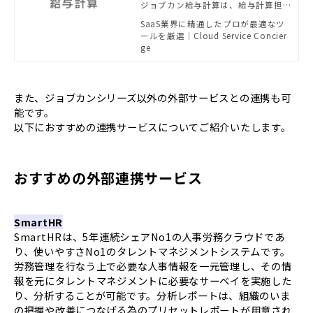
ジョブカン給与計算は、給与計算担
ン | powered by Cloud Se
当者の負担を減らすための豊富な機
SaaS業界に精通したプロが最適なツ
rvice Concierge
能を持ったクラウド給与計算システ
ールを厳選｜Cloud Service Concier
ムです。
ge
また、ジョブカンシリーズ以外の外部サービスとの連携も可
能です。
以下におすすめの連携サービスについてご紹介いたします。
おすすめの外部連携サービス
SmartHR
SmartHRは、5年連続シェアNo1の人事労務クラウドであ
り、使いやすさNo1のタレントマネジメントシステムです。
労務管理を行なう上で必要な人事情報を一元管理し、その情
報を元にタレントマネジメントに必要なサーベイを実施した
り、分析することが可能です。分析レポートは、組織のいま
の把握や改善につなげる為のプリセットレポートが用意され