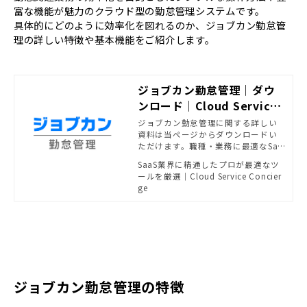
富な機能が魅力のクラウド型の勤怠管理システムです。
具体的にどのように効率化を図れるのか、ジョブカン勤怠管
理の詳しい特徴や基本機能をご紹介します。
ジョブカン勤怠管理｜ダウ
ンロード｜Cloud Service
Concierge
ジョブカン勤怠管理に関する詳しい
資料は当ページからダウンロードい
ただけます。職種・業務に最適なSaa
Sの選定・導入でお悩みの方はぜひお
SaaS業界に精通したプロが最適なツ
気軽にご相談ください。
ールを厳選｜Cloud Service Concier
ge
ジョブカン勤怠管理の特徴