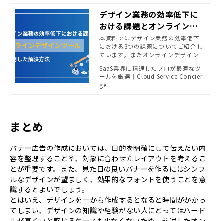
デザイン業務の効率低下に
おける課題とオンラインデ
ザインツール活用した解決
本資料ではデザイン業務の効率低下
における3つの課題についてご紹介し
方法
ています。またオンラインデザインツ
ールを活用した解決策や、Canvaの
SaaS業界に精通したプロが最適なツ
ご紹介についてもご覧いただけます。
ールを厳選｜Cloud Service Concier
ge
まとめ
バナー広告の作成においては、目的を明確にして伝えたい内
容を整理することや、対象に合わせたレイアウトを考えるこ
とが重要です。また、見た目の良いバナーを作るにはシンプ
ルなデザインが望ましく、効果的なフォントを使うことを意
識するとよいでしょう。
とはいえ、デザインを一から作成するとなると時間がかかっ
てしまい、デザインの知識や経験がない人にとってはハード
ルが高くいと感じるケースも少なくないため、前述したオン