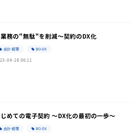
～業務の"無駄"を削減～契約のDX化
会計-経理
BO-DX
23-04-18 06:11
はじめての電子契約 〜DX化の最初の一歩〜
会計-経理
BO-DX