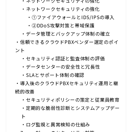
・
ネットワークセキュリティの強化
・
ネットワークセキュリティの強化
・
①ファイアウォールとIDS/IPSの導入
・
②DDoS攻撃対策と帯域保護
・
データ管理とバックアップ体制の確立
・
信頼できるクラウドPBXベンダー選定のポイ
ント
・
セキュリティ認証と監査体制の評価
・
データセンターの安全性と冗長性
・
SLAとサポート体制の確認
・
導入後のクラウドPBXセキュリティ運用と継
続的改善
・
セキュリティポリシーの策定と従業員教育
・
定期的な脆弱性診断とシステムアップデー
ト
・
ログ監視と異常検知の仕組み