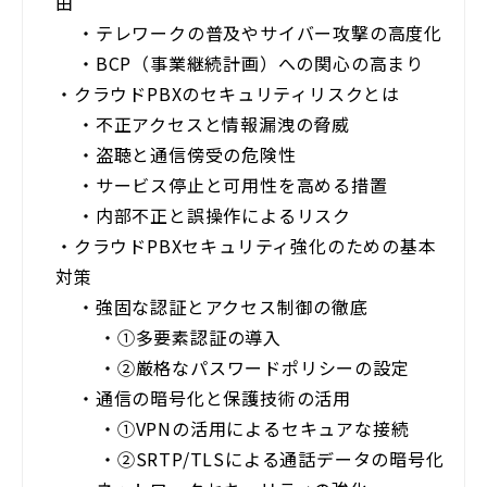
由
・
テレワークの普及やサイバー攻撃の高度化
・
BCP（事業継続計画）への関心の高まり
・
クラウドPBXのセキュリティリスクとは
・
不正アクセスと情報漏洩の脅威
・
盗聴と通信傍受の危険性
・
サービス停止と可用性を高める措置
・
内部不正と誤操作によるリスク
・
クラウドPBXセキュリティ強化のための基本
対策
・
強固な認証とアクセス制御の徹底
・
①多要素認証の導入
・
②厳格なパスワードポリシーの設定
・
通信の暗号化と保護技術の活用
・
①VPNの活用によるセキュアな接続
・
②SRTP/TLSによる通話データの暗号化