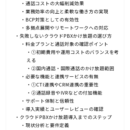
・
通話コストの大幅削減効果
・
業務効率の向上と柔軟な働き方の実現
・
BCP対策としての有効性
・
多拠点展開やリモートワークへの対応
・
失敗しないクラウドPBXかけ放題の選び方
・
料金プランと通話対象の確認ポイント
・
①初期費用や運用コストのバランスを考
える
・
②国内通話・国際通話のかけ放題範囲
・
必要な機能と連携サービスの有無
・
①CTI連携やCRM連携の重要性
・
②通話録音やIVRなどの付加機能
・
サポート体制と信頼性
・
導入実績とユーザーレビューの確認
・
クラウドPBXかけ放題導入までのステップ
・
現状分析と要件定義