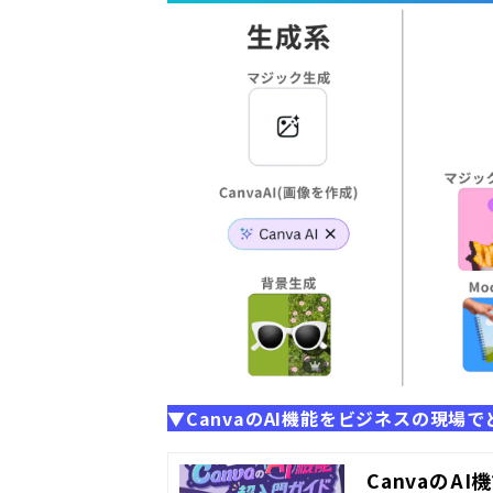
▼CanvaのAI機能をビジネスの現
CanvaのA