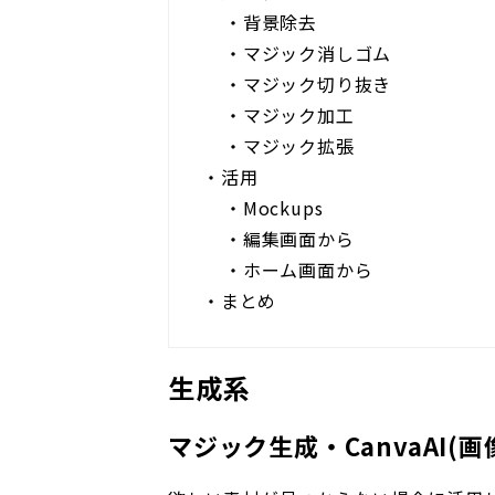
・
背景除去
・
マジック消しゴム
・
マジック切り抜き
・
マジック加工
・
マジック拡張
・
活用
・
Mockups
・
編集画面から
・
ホーム画面から
・
まとめ
生成系
マジック生成・CanvaAI(画