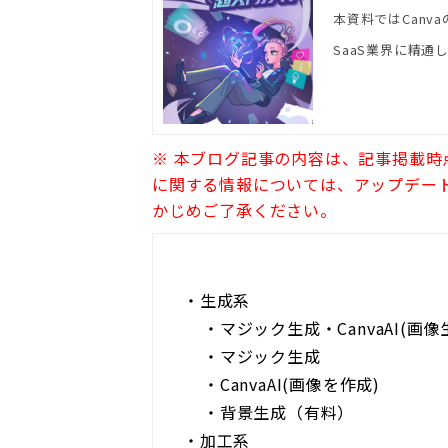
本資料ではCanv
SaaS業界に精通した
※ 本ブログ記事の内容は、記事掲載
に関する情報については、アップデー
かじめご了承ください。
・
生成系
・
マジック生成・CanvaAI(画像
・
マジック生成
・
CanvaAI(画像を作成)
・
背景生成（有料）
・
加工系