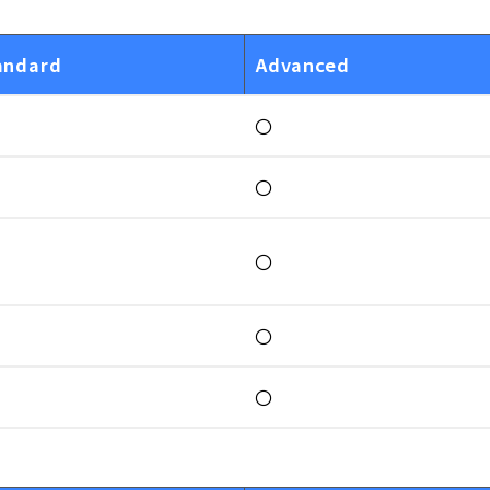
andard
Advanced
〇
〇
〇
〇
〇