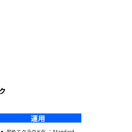
ク
運用
初めてクラウド化 ：Standard