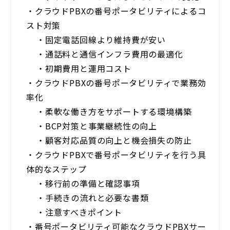
・
クラウドPBXの番号ポータビリティによるコ
スト対策
・
固定電話回線より維持費が安い
・
通話料と通信インフラ費用の最適化
・
初期費用と運用コスト
・
クラウドPBXの番号ポータビリティで業務効
率化
・
柔軟な働き方をサポートする環境構築
・
BCP対策と事業継続性の向上
・
顧客対応品質の向上と機会損失の防止
・
クラウドPBXで番号ポータビリティを行う具
体的なステップ
・
移行前の準備と確認事項
・
手続きの流れと必要な書類
・
注意すべきポイント
・
番号ポータビリティ可能なクラウドPBXサー