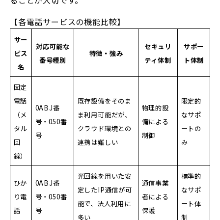
【各電話サービスの機能比較】
サー
対応可能な
セキュリ
サポー
ビス
特徴・強み
番号種別
ティ体制
ト体制
名
固定
電話
既存設備をそのま
限定的
0ABJ番
物理的設
（メ
ま利用可能だが、
なサポ
号・050番
備による
タル
クラウド環境との
ートの
号
制御
回
連携は難しい
み
線）
光回線を用いた安
標準的
ひか
0ABJ番
通信事業
定したIP通信が可
なサポ
り電
号・050番
者による
能で、法人利用に
ート体
話
号
保護
多い
制