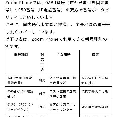
Zoom Phoneでは、0ABJ番号（市外局番付き固定番
号）と050番号（IP電話番号）の双方で番号ポータビ
リティに対応しています。
さらに、国内通信事業者と提携し、主要地域の番号帯
も広くカバーしています。
以下の表は、Zoom Phoneで利用できる番号種別の一
例です。
番号種別
対
主な用途
備考
応
可
否
0ABJ番号（固定
法人代表番号、拠
高い信頼性と広い
対応
電話番号）
点番号など
地域対応
050番号（IP電話
コスト重視の企業
柔軟な導入が可能
対応
番号）
や中小企業
0120／0800（フ
顧客向け窓口、サ
対応
対応可否は要確認
リーダイヤル）
ポートセンター