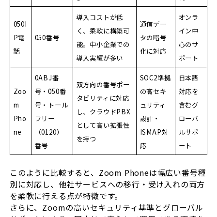
導入コストが低
オンラ
050I
通信デー
く、柔軟に構築可
イン中
P電
050番号
タの暗号
能。中小企業での
心のサ
話
化に対応
導入実績が多い
ポート
0ABJ番
SOC2準拠
日本語
双方向の番号ポー
Zoo
号・050番
の高セキ
対応を
タビリティに対応
m
号・トール
ュリティ
含むグ
し、クラウドPBX
Pho
フリー
設計・
ローバ
として高い拡張性
ne
（0120）
ISMAP対
ルサポ
を持つ
番号
応
ート
このように比較すると、Zoom Phoneは幅広い番号種
別に対応し、他社サービスへの移行・受け入れの両方
を柔軟に行える点が特徴です。
さらに、Zoomの高いセキュリティ基準とグローバル