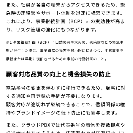
また、社員が各自の端末からアクセスできるため、緊
急時の連絡網やサポート体制を迅速に構築できます。
これにより、事業継続計画（BCP）
の実効性が高ま
※1
り、リスク管理の強化にもつながります。
※1 事業継続計画（BCP）：
自然災害や大火災、感染症などの緊急事
態が発生した際に、事業資産の損害を最小限に抑えつつ、中核事業を
継続または早期に復旧させるための事前の行動計画のこと。
顧客対応品質の向上と機会損失の防止
電話番号の変更を伴わずに移行できるため、顧客に対
する通知や再登録の手間が不要になります。
顧客対応が途切れず継続できることで、信頼関係の維
持やブランドイメージの低下防止にも寄与します。
また、クラウドPBXでは代表番号の着信を複数拠点や
担当者で共有できるため、応答漏れや対応遅延のリス