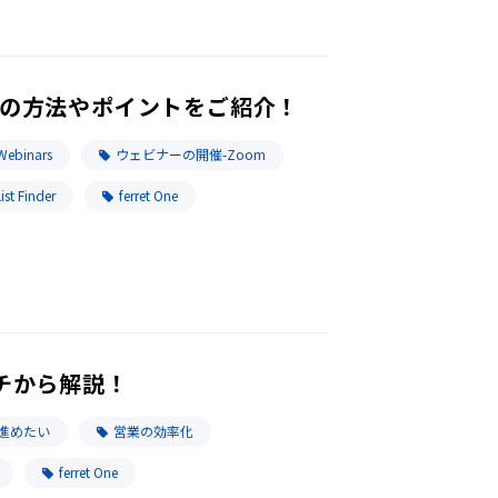
得の方法やポイントをご紹介！
ebinars
ウェビナーの開催-Zoom
ist Finder
ferret One
チから解説！
進めたい
営業の効率化
ferret One