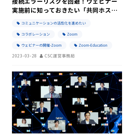
接続エラーリスクを回避！ウェビナー
実施前に知っておきたい「共同ホス
ト」機能とは？
コミュニケーションの活性化を進めたい
コラボレーション
Zoom
ウェビナーの開催-Zoom
Zoom-Education
2023-03-28
CSC運営事務局