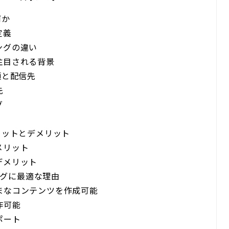
何か
定義
ングの違い
注目される背景
類と配信先
先
グ
リットとデメリット
メリット
デメリット
ングに最適な理由
まなコンテンツを作成可能
作可能
ポート