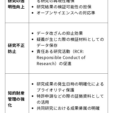
る研究の再現性確保
研究の透
研究結果の検証可能性の担保
明性向上
オープンサイエンスへの対応準
データ改ざんの抑止効果
疑義が生じた際の検証材料としての
データ保存
研究不正
責任ある研究活動（RCR:
防止
Responsible Conduct of
Research）の促進
研究成果の発生日時の明確化による
プライオリティ保護
知的財産
特許申請などの際の証拠資料として
管理の強
の活用
化
共同研究における成果帰属の明確