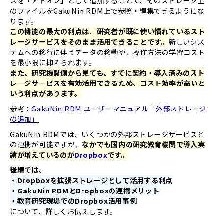
スを「アドオン」として追加することで、そのストレージ上
のファイルをGakuNin RDM上で参照・編集できるようにな
ります。
この機能の最大の利点は、研究者が既に使い慣れているスト
レージサービスをそのまま活用できることです。
新しいシス
テムへの移行に伴うデータの移動や、操作方法の学習コスト
を最小限に抑えられます。
また、研究機関側から見ても、すでに契約・導入済みのスト
レージサービスを有効活用できるため、コスト効率が高いと
いう利点があります。
参考：
GakuNin RDM ユーザーマニュアル「外部ストレージ
の追加」
GakuNin RDMでは、いくつかの外部ストレージサービスと
の連携が可能ですが、
なかでも国内の研究教育機関で導入実
績が増えているのが
Dropbox
です。
後編では、
・Dropboxを拡張ストレージとして活用する利点
・GakuNin RDMとDropboxの連携メリット
・教育研究現場でのDropbox活用事例
について、詳しくお伝えします。