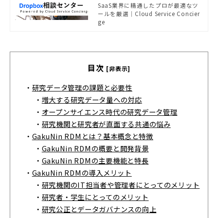
入提案を検討されている企業様はお
SaaS業界に精通したプロが最適なツ
気軽にご相談ください。
ールを厳選｜Cloud Service Concier
ge
目次
[非表示]
・
研究データ管理の課題と必要性
・
増大する研究データ量への対応
・
オープンサイエンス時代の研究データ管理
・
研究機関と研究者が直面する共通の悩み
・
GakuNin RDMとは？基本概念と特徴
・
GakuNin RDMの概要と開発背景
・
GakuNin RDMの主要機能と特長
・
GakuNin RDMの導入メリット
・
研究機関のIT担当者や管理者にとってのメリット
・
研究者・学生にとってのメリット
・
研究公正とデータガバナンスの向上