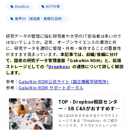
Dropbox
BCP対策
業界DX（建設業・業種別活用）
研究データの管理に悩む研究者や大学のIT担当者は多いので
はないでしょうか。近年、オープンサイエンスの潮流と共
に、研究データを適切に管理・共有・保存することの重要性
がますます高まっています。
本記事では、前編/後編に分け
て、国産の研究データ管理基盤「GakuNin RDM」と、拡張
ストレージとしての「
Dropbox
」の連携について詳しく解説
します。
参考：
GakuNin RDM公式サイト (国立情報学研究所)
参考：
GakuNin RDM サポートポータル
TOP - Dropbox相談センタ
ー - SB C&Sがおすすめする
クラウドストレージ | powe
SB C&Sがおすすめするクラウドスト
レージである「Dropbox」のご紹介
red by Cloud Service Co
ページです。クラウドストレージの導
ncierge