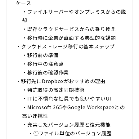
ケース
・
ファイルサーバーやオンプレミスからの脱
却
・
既存クラウドサービスからの乗り換え
・
移行時に企業が直面する典型的な課題
・
クラウドストレージ移行の基本ステップ
・
移行前の準備
・
移行中の注意点
・
移行後の確認作業
・
移行先にDropboxがおすすめの理由
・
特許取得の高速同期技術
・
ITに不慣れな社員でも使いやすいUI
・
Microsoft 365やGoogle Workspaceとの
高い連携性
・
充実したバージョン履歴と復元機能
・
①ファイル単位のバージョン履歴