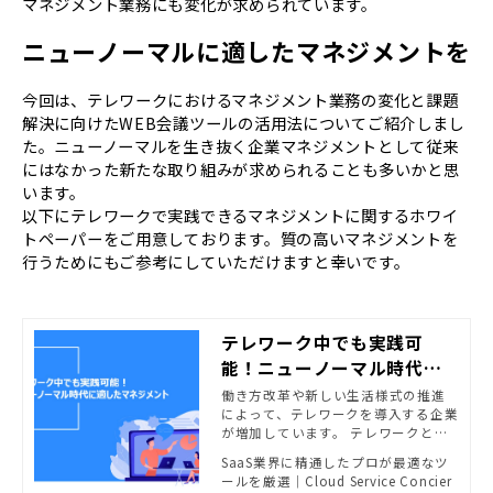
マネジメント業務にも変化が求められています。
ニューノーマルに適したマネジメントを
今回は、テレワークにおけるマネジメント業務の変化と課題
解決に向けたWEB会議ツールの活用法についてご紹介しまし
た。ニューノーマルを生き抜く企業マネジメントとして従来
にはなかった新たな取り組みが求められることも多いかと思
います。
以下にテレワークで実践できるマネジメントに関するホワイ
トペーパーをご用意しております。質の高いマネジメントを
行うためにもご参考にしていただけますと幸いです。
テレワーク中でも実践可
能！ニューノーマル時代に
適したマネジメント ｜お役
働き方改革や新しい生活様式の推進
によって、テレワークを導入する企業
立ち資料｜Zoom相談センタ
が増加しています。 テレワークとな
ー powered by Cloud Ser
ったことで、上司が部下を同じオフ
SaaS業界に精通したプロが最適なツ
vice Conciergeー
ィス内で直接管理できないため、課
ールを厳選｜Cloud Service Concier
題を感じている企業もあります。 本