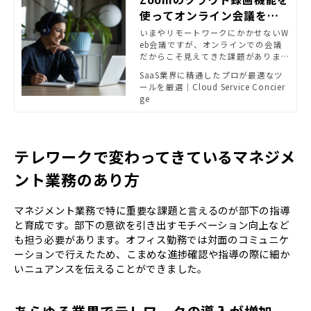
使ってオンライン会議を効
率化する方法
いまやリモートワークにかかせないW
eb会議ですが、オンラインでの会議
だからこそ見えてきた課題がありま
す。そんな課題を解決するにはZoom
SaaS業界に精通したプロが最適なツ
の利用がおすすめです。今回はZoom
ールを厳選｜Cloud Service Concier
のクラウド録画機能を利用した業務
ge
効率化についてご説明します。
テレワークで変わってきているマネジメ
ント業務のあり方
マネジメント業務で特に重要な課題と言えるのが部下の指導
と育成です。部下の意欲を引き出すモチベーション向上など
も担う必要があります。オフィス勤務では対面のコミュニケ
ーションで行えたため、こまめな進捗確認や指導の際に細か
いニュアンスを伝えることができました。