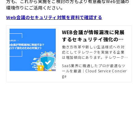
方も、これから実施をご検討の方もより有意義なWeb会議の
環境作りにご活用ください。
Web会議のセキュリティ対策を資料で確認する
WEB会議が情報漏洩に発展
するセキュリテイ強化のた
めの対策3つ｜お役立ち資料
働き方改革や新しい生活様式への対
応としてテレワークを実施する企業
｜Zoom相談センター pow
は増加傾向にあります。テレワークに
ered by Cloud Service C
伴い、社内の会議や商談でWeb会議を
SaaS業界に精通したプロが最適なツ
oncierge
利用することも当たり前となってき
ールを厳選｜Cloud Service Concier
ました。 今後もWeb会議の活用は進
ge
んで行くと考えられますが、一方
で、情報漏洩をはじめとしたセキュ
リティ面への対応も求められていま
す。本書ではテレワーク時にWeb会議
を活用するにあたってのセキュリテ
ィにおける懸念と対策について解説
します。