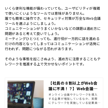
いくら便利な機能が備わっていても、ユーザビリティが複雑
で使いにくいようなツールでは意味がありません。
誰でも簡単に操作でき、セキュリティ対策が万全なWeb会議
ツールを選ぶようにしましょう。
コミュニケーションがうまくいかないなどの課題は進め方に
問題があると考えて良いでしょう。
ミーティングひとつとっても、進行役が一方的に話を進める
だけの内容となってしまってはコミュニケーションが活発に
行われず、問題につながる恐れがあります。
そのような事態を起こさぬよう、進め方に注意することもテ
レワークを推進する上で欠かせないポイントです。
【社員の８割以上がWeb会
議に不満！？】Web会議の
障壁と対策
オンライン会議やテレワークを導入
する企業が増加しているなか、実際
にテレワークを実施している従業員
はどのように感じているのでしょう