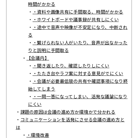
時間がかかる
・
・資料や画像共有に手間取る、時間がかかる
・
・ホワイトボードや議事録が共有しにくい
・
・途中で音声や映像が不安定になり、中断され
る
・
・繋げられない人がいたり、音声が出なかった
りと説明に手間取る
・
【会議内】
・
・聞き返したり、確認したりしにくい
・
・たたき台やラフ案に対する意見がでにくい
・
・会議が必要最低限の共有や確認事項になり終
始してしまう
・
・一問一答になってしまい、活発な議論になり
にくい
・
課題の原因は会議の進め方か環境かで分かれる
・
コミュニケーションを活発にさせる会議の進め方と
は
・
・環境改善