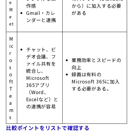
e
作感
から）に加入する必要
M
Gmail・カレ
がある
e
ンダーと連携
et
M
ic
チャット、ビ
r
デオ会議、フ
業務効率とスピードの
o
ァイル共有を
向上
s
統合し、
録画は有料の
o
Microsoft
Microsoft 365に加入
ft
365アプリ
する必要がある。
T
（Word、
e
Excelなど）と
a
の連携が容易
m
s
比較ポイントをリストで確認する