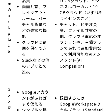
品質
10GBクラウド、ビジ
m
画面共有、ブ
ネスはローカルと10
W
レイクアウト
GBクラウド（いずれも
o
ルーム、バー
ライセンスごと）
r
チャル背景な
チャット、ビデオ会
k
どの豊富な機
議、ファイル共有の
p
能
他、クラウド電話のオ
la
クラウドに録
プションや、有償プラ
c
画を保存でき
ンであれば追加費用な
e
る
して利用可能なAIアシ
Slackなどの他
スタント(AI
のアプリとの
Companion)
連携
G
Googleアカウ
o
ントがあれば
録画するには
o
すぐ使える
GoogleWorkspaceの
gl
シンプルな操
有料プラン（Standard