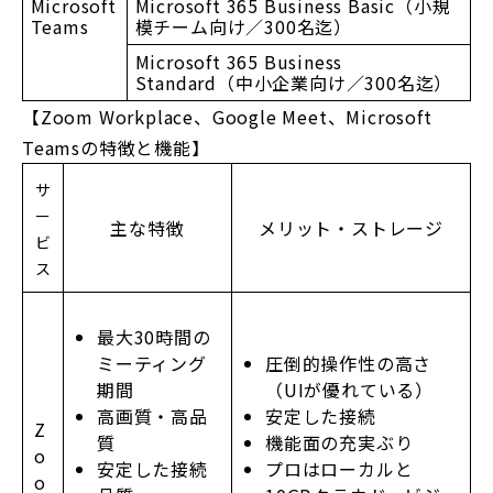
Microsoft
Microsoft 365 Business Basic（小規
Teams
模チーム向け／300名迄）
Microsoft 365 Business
Standard（中小企業向け／300名迄）
【
Zoom Workplace
、Google Meet、Microsoft
Teamsの特徴と機能】
サ
ー
主な特徴
メリット・ストレージ
ビ
ス
最大30時間の
ミーティング
圧倒的操作性の高さ
期間
（UIが優れている）
高画質・高品
安定した接続
Z
質
機能面の充実ぶり
o
安定した接続
プロはローカルと
o