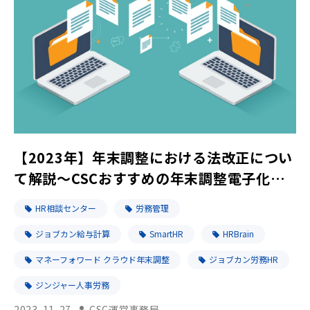
【2023年】年末調整における法改正につい
て解説～CSCおすすめの年末調整電子化の
製品もご紹介～
HR相談センター
労務管理
ジョブカン給与計算
SmartHR
HRBrain
マネーフォワード クラウド年末調整
ジョブカン労務HR
ジンジャー人事労務
2023-11-27
CSC運営事務局