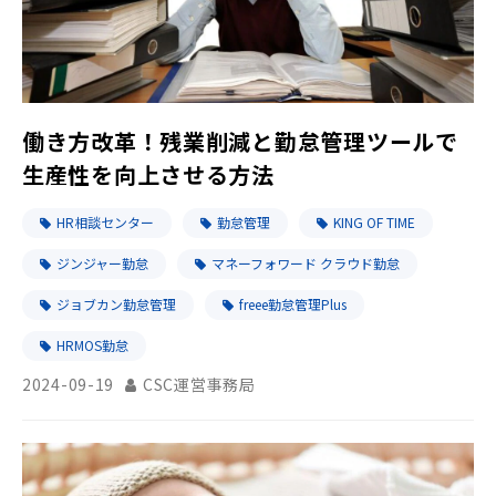
働き方改革！残業削減と勤怠管理ツールで
生産性を向上させる方法
HR相談センター
勤怠管理
KING OF TIME
ジンジャー勤怠
マネーフォワード クラウド勤怠
ジョブカン勤怠管理
freee勤怠管理Plus
HRMOS勤怠
2024-09-19
CSC運営事務局