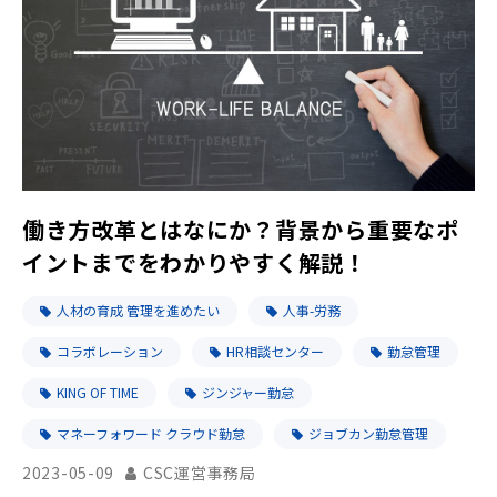
働き方改革とはなにか？背景から重要なポ
イントまでをわかりやすく解説！
人材の育成 管理を進めたい
人事-労務
コラボレーション
HR相談センター
勤怠管理
KING OF TIME
ジンジャー勤怠
マネーフォワード クラウド勤怠
ジョブカン勤怠管理
2023-05-09
CSC運営事務局