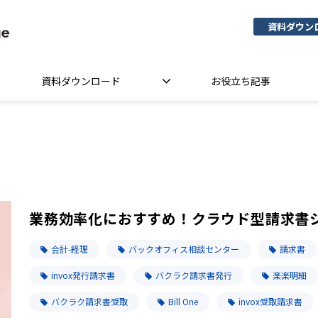
資料ダウン
資料ダウンロード
お役立ち記事
業務効率化におすすめ！クラウド型請求書
会計-経理
バックオフィス相談センター
請求書
invox発行請求書
バクラク請求書発行
楽楽明細
バクラク請求書受取
Bill One
invox受取請求書