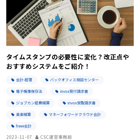
タイムスタンプの必要性に変化？改正点や
おすすめシステムをご紹介！
会計-経理
バックオフィス相談センター
電子帳簿保存法
invox発行請求書
ジョブカン経費精算
invox受取請求書
楽楽精算
マネーフォワードクラウド会計
freee会計
2023-11-07
CSC運営事務局