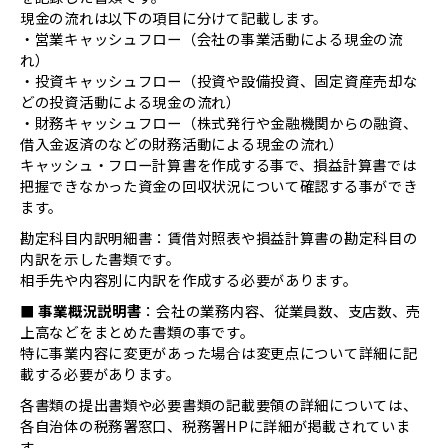
現金の流れは以下の項目に分けて記載します。
・営業キャッシュフロー（会社の事業活動による現金の流
れ）
・投資キャッシュフロー（投資や設備投資、固定資産売却な
どの投資活動による現金の流れ）
・財務キャッシュフロー（株式発行や金融機関からの融資、
借入金返済のなどの財務活動による現金の流れ）
キャッシュ・フロー計算書を作成する事で、損益計算書では
把握できなかった資金の回収状況について確認する事ができ
ます。
勘定科目内訳明細書：賃借対照表や損益計算書の勘定科目の
内訳を示した書類です。
相手先や内容別に内訳を作成する必要があります。
■ 事業概況説明書
：会社の業務内容、従業員数、支店数、売
上高などをまとめた書類の事です。
特に事業内容に変更があった場合は変更点について詳細に記
載する必要があります。
各書類の提出書類や必要書類の記載要領の詳細については、
各自治体の税務署窓口、税務署HPに詳細が掲載されていま
す。