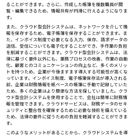
ることができます。さらに、作成した帳簿を複数職員が閲
覧・編集できるため、情報共有が円滑に行えるようになりま
す。
また、クラウド型会計システムは、ネットワークを介して情
報を保存するため、電子帳簿を保存することができます。ま
た、インボイス制度で必要となる入力、保存、請求データの
送信、受信についても電子化することができ、手作業の負担
を削減することができます。クラウド型会計システムは、法
律に基づく要件以外にも、業務プロセスの改善、作業の自動
化、顧客とのコミュニケーションの向上など、多くのメリッ
トを持つため、企業が今後ますます導入する可能性が高くな
っています。インボイス制度、電子帳簿保存法が導入される
前、企業は財務情報を紙ベースの帳簿に手動で記録していた
ため、多くの企業はより簡便な方法を探していました。クラ
ウド型会計システムを使用することで、会社は簡単に財務情
報を管理できます。クラウドサービスは、財務データのセキ
ュリティと整合性を確保するために必要な技術を備えている
ため、法律の要件に従うための負担を軽減することができま
す。
このようなメリットがあることから、クラウドシステムを導