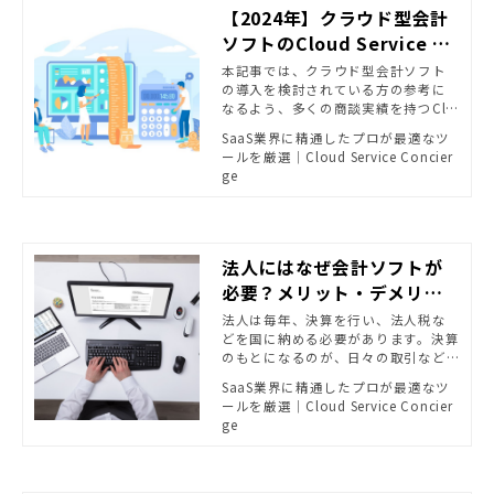
【2024年】クラウド型会計
ソフトのCloud Service Co
nciergeおすすめ3選につい
本記事では、クラウド型会計ソフト
の導入を検討されている方の参考に
てご紹介 | SaaS業界に精通
なるよう、多くの商談実績を持つClo
したプロが最適なツールを
ud Service Conciergeがオススメする
SaaS業界に精通したプロが最適なツ
厳選｜Cloud Service Con
クラウド型会計ソフトを基本的な特
ールを厳選｜Cloud Service Concier
徴や導入事例と併せて紹介していま
cierge
ge
す。
法人にはなぜ会計ソフトが
必要？メリット・デメリッ
トや選び方を解説
法人は毎年、決算を行い、法人税な
どを国に納める必要があります。決算
のもとになるのが、日々の取引など
を記載した帳簿です。そのため、帳簿
SaaS業界に精通したプロが最適なツ
に計算間違いがあれば、納める税金
ールを厳選｜Cloud Service Concier
額の計算も間違ってしまいます。そう
ge
ならないために、重宝するのが会計
ソフトです。 ここでは、会計ソフト
の必要性やメリット・デメリット、
選び方を解説します。