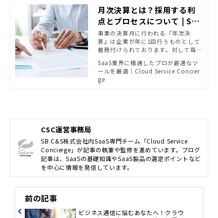
月次決算とは？採用する利
点とプロセスについて | Saa
S業界に精通したプロが最適
事業の決算月に行われる『年次決
算』は企業が年に1回行うものとして
なツールを厳選｜Cloud Se
義務付けられております。対して毎
rvice Concierge
月、決算を行う『月次決算』は任意
SaaS業界に精通したプロが最適なツ
にも関わらず導入している企業が少
ールを厳選｜Cloud Service Concier
なくありません。月次決算には相応
ge
の労力が必要ですが、年次決算の負
担の低減、状況に応じた迅速な意思
決定が行えるという利点があります。
本記事では月次決算を検討している
経理・会計担当者向けに、月次決算
を行う利点とプロセスを列挙し、月
CSC運営事務局
次決算を効率的に行うポイントを記
SB C&S株式会社内SaaS専門チーム「Cloud Service
載しています。
Concierge」が記事の執筆や監修を進めています。ブログ
記事は、SaaSの基礎知識やSaaS製品の選定ポイントなど
を中心に情報を発信しています。
前の記事
ビジネス通信に悩むあなたへ！クラウ