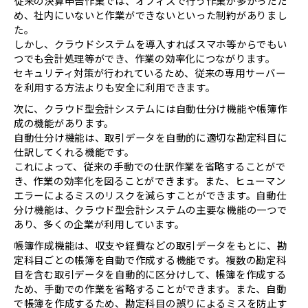
従来の決算申告作業では、オフィスで行う作業が多かったた
め、社内にいないと作業ができないといった制約がありまし
た。
しかし、クラウドシステムを導入すればスマホ等からでもい
つでも会計処理等ができ、作業の効率化につながります。
セキュリティ対策が行われているため、従来の専用サーバー
を利用する方法よりも安全に利用できます。
次に、クラウド型会計システムには自動仕分け機能や帳簿作
成の機能があります。
自動仕分け機能は、取引データを自動的に適切な勘定科目に
仕訳してくれる機能です。
これによって、従来の手動での仕訳作業を省略することがで
き、作業の効率化を図ることができます。また、ヒューマン
エラーによるミスのリスクを減らすことができます。自動仕
分け機能は、クラウド型会計システムの主要な機能の一つで
あり、多くの企業が利用しています。
帳簿作成機能は、収支や経費などの取引データをもとに、勘
定科目ごとの帳簿を自動で作成する機能です。複数の勘定科
目を含む取引データを自動的に区分けして、帳簿を作成する
ため、手動での作業を省略することができます。また、自動
で帳簿を作成するため、勘定科目の誤りによるミスを防止す