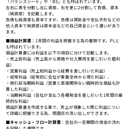
「バランスシート」や「BS」とも呼ばれています。
左右に表を分割し左に資産、右を更に2分割して負債、資本
（純資産）を記載します。
負債も純資産も資本ですが、負債は買掛金や支払手形などの
他人資本で純資産は資本金などの自己資金という違いがあり
ます。
■損益計算書
：1年間の利益を把握する為の書類です。PLと
も呼ばれています。
損益計算書には利益を以下の項目に分けて記載します。
・売上総利益（売上高から原価や仕入費用を差し引いた粗利
益）
・営業利益（売上総利益から経費を差し引いた利益）
・経常利益（経常的に会社が事業全体から得た利益）、
・税引前当期純利益（営業と直接関係ない臨時的な損益も計
算した利益）、
・当期純利益（会社が支払う各種税金を差し引いた1年間の最
終的な利益）
損益計算書を作成する事で、売上が現象した際に利益につい
て詳細に把握できる為、問題点の洗い出しができます。
■キャッシュ・フロー計算書
：会社の一定期間の現金の流れ
を記録した書類です。