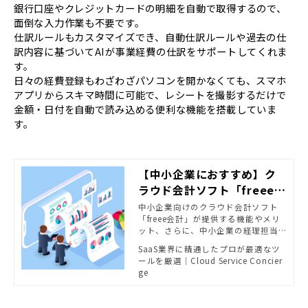
銀行口座やクレジットカードの明細を自動で取得するので、
面倒な入力作業も不要です。
仕訳ルールもカスタマイズでき、自動仕訳ルールや過去の仕
訳内容に基づいてAIが事業経費の仕訳をサポートしてくれま
す。
日々の経費登録もわざわざパソコンを開かなくても、スマホ
アプリからスキマ時間に可能で、レシートを撮影するだけで
金額・日付を自動で読み込める便利な機能を搭載していま
す。
【中小企業におすすめ】ク
ラウド会計ソフト「freee会
計」でできること
中小企業向けのクラウド会計ソフト
「freee会計」が提供する機能やメリ
ット、さらに、中小企業の経理担当
者にとって業務の効率化や経営改善
SaaS業界に精通したプロが最適なツ
を実現できる理由をご紹介します。
ールを厳選｜Cloud Service Concier
ge