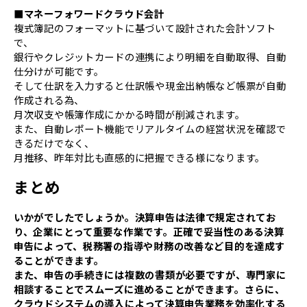
■マネーフォワードクラウド会計
複式簿記のフォーマットに基づいて設計された会計ソフト
で、
銀行やクレジットカードの連携により明細を自動取得、自動
仕分けが可能です。
そして仕訳を入力すると仕訳帳や現金出納帳など帳票が自動
作成される為、
月次収支や帳簿作成にかかる時間が削減されます。
また、自動レポート機能でリアルタイムの経営状況を確認で
きるだけでなく、
月推移、昨年対比も直感的に把握できる様になります。
まとめ
いかがでしたでしょうか。決算申告は法律で規定されてお
り、企業にとって重要な作業です。正確で妥当性のある決算
申告によって、税務署の指導や財務の改善など目的を達成す
ることができます。
また、申告の手続きには複数の書類が必要ですが、専門家に
相談することでスムーズに進めることができます。さらに、
クラウドシステムの導入によって決算申告業務を効率化する