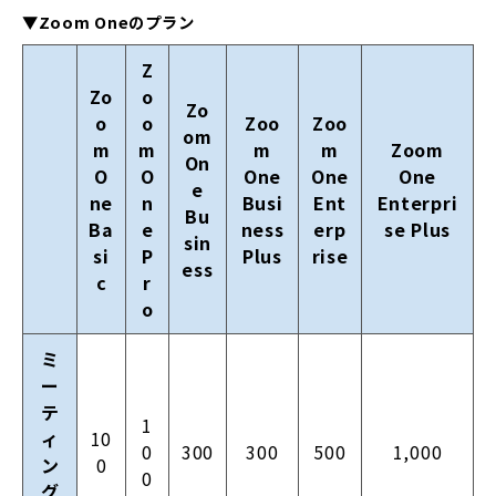
▼Zoom Oneのプラン
Z
Zo
o
Zo
o
o
Zoo
Zoo
om
m
m
m
m
Zoom
On
O
O
One
One
One
e
ne
n
Busi
Ent
Enterpri
Bu
Ba
e
ness
erp
se Plus
sin
si
P
Plus
rise
ess
c
r
o
ミ
ー
テ
1
ィ
10
0
300
300
500
1,000
ン
0
0
グ