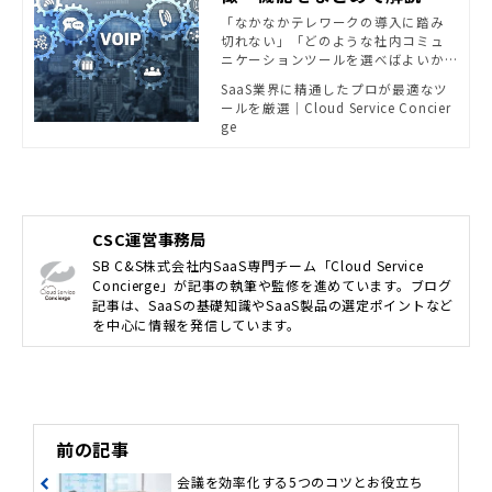
「なかなかテレワークの導入に踏み
切れない」「どのような社内コミュ
ニケーションツールを選べばよいか
分からない」という総務・人事担当
SaaS業界に精通したプロが最適なツ
者向けに、『Zoom Phone』の活用
ールを厳選｜Cloud Service Concier
による課題解決をお教えします。
ge
CSC運営事務局
SB C&S株式会社内SaaS専門チーム「Cloud Service
Concierge」が記事の執筆や監修を進めています。ブログ
記事は、SaaSの基礎知識やSaaS製品の選定ポイントなど
を中心に情報を発信しています。
前の記事
会議を効率化する5つのコツとお役立ち