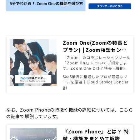
Zoom One(Zoomの特長と
プラン) | Zoom相談センタ
ー | powered by Cloud Se
「Zoom」のコラボレーションツール
「Zoom One」についてご紹介しま
rvice Concierge
す。Zoom One とは？特長・機能に
ついて知りたい方向けに情報をまと
SaaS業界に精通したプロが最適なツ
めてます。
ールを厳選｜Cloud Service Concier
ge
なお、Zoom Phoneの特徴や機能の詳細については、こちら
の記事で解説しています。
『Zoom Phone』とは？ 特
徴・機能をまとめて解説