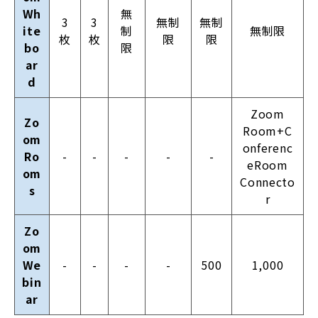
Wh
無
3
3
無制
無制
ite
制
無制限
枚
枚
限
限
bo
限
ar
d
Zoom
Zo
Room+C
om
onferenc
Ro
-
-
-
-
-
eRoom
om
Connecto
s
r
Zo
om
We
-
-
-
-
500
1,000
bin
ar