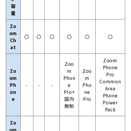
容
量
Zo
om
〇
〇
〇
〇
〇
〇
Ch
at
Zoom
Zoo
Phone
Zo
m
Zoo
Pro
om
Phon
m
Common
Ph
-
-
-
e
Pho
Area
on
Pro+
ne
Phone
e
国内
Pro
Power
無制
Pack
Zo
om