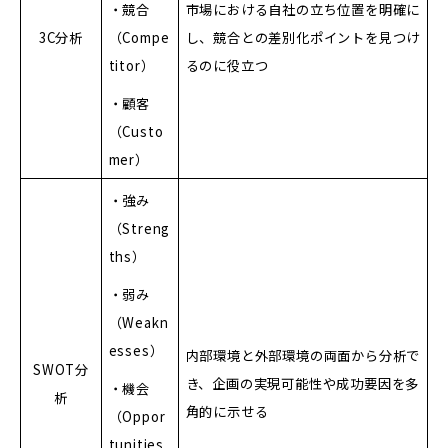
・競合
市場における自社の立ち位置を明確に
3C分析
（Compe
し、競合との差別化ポイントを見つけ
titor）
るのに役立つ
・顧客
（Custo
mer）
・強み
（Streng
ths）
・弱み
（Weakn
esses）
内部環境と外部環境の両面から分析で
SWOT分
き、企画の実現可能性や成功要因を多
・機会
析
角的に示せる
（Oppor
tunities