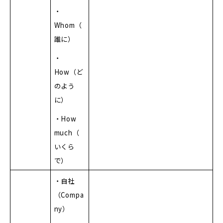
・
Whom（
誰に）
・
How（ど
のよう
に）
・How
much（
いくら
で）
・自社
（Compa
ny）