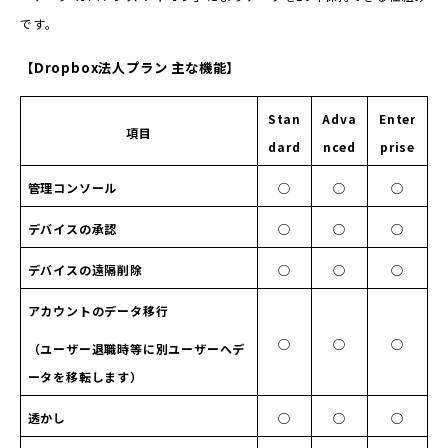
です。
【Dropbox法人プラン 主な機能】
Stan
Adva
Enter
項目
dard
nced
prise
管理コンソール
◯
◯
◯
デバイスの承認
◯
◯
◯
デバイスの遠隔削除
◯
◯
◯
アカウントのデータ移行
◯
◯
◯
（ユーザー退職時等に別ユーザーへデ
ータを移転します）
透かし
◯
◯
◯