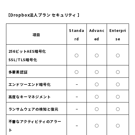
【Dropbox法人プラン セキュリティ 】
Standa
Advanc
Enterpri
項目
rd
ed
se
256ビットAES暗号化
◯
◯
◯
SSL/TLS暗号化
多要素認証
◯
◯
◯
エンドツーエンド暗号化
−
◯
◯
高度なキーマネジメント
−
◯
◯
ランサムウェアの検知と復元
−
◯
◯
不審なアクティビティのアラー
−
◯
◯
ト