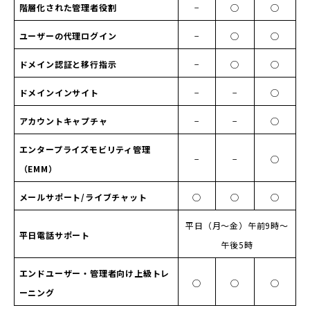
階層化された管理者役割
−
◯
◯
ユーザーの代理ログイン
−
◯
◯
ドメイン認証と移行指示
−
◯
◯
ドメインインサイト
−
−
◯
アカウントキャプチャ
−
−
◯
エンタープライズモビリティ管理
−
−
◯
（EMM）
メールサポート/ライブチャット
◯
◯
◯
平日（月〜金）午前9時〜
平日電話サポート
午後5時
エンドユーザー・管理者向け上級トレ
◯
◯
◯
ーニング