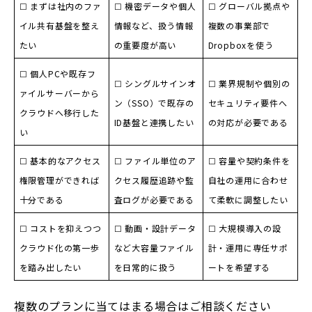
☐ まずは社内のファ
☐ 機密データや個人
☐ グローバル拠点や
イル共有基盤を整え
情報など、扱う情報
複数の事業部で
たい
の重要度が高い
Dropboxを使う
☐ 個人PCや既存フ
☐ シングルサインオ
☐ 業界規制や個別の
ァイルサーバーから
ン（SSO）で既存の
セキュリティ要件へ
クラウドへ移行した
ID基盤と連携したい
の対応が必要である
い
☐ 基本的なアクセス
☐ ファイル単位のア
☐ 容量や契約条件を
権限管理ができれば
クセス履歴追跡や監
自社の運用に合わせ
十分である
査ログが必要である
て柔軟に調整したい
☐ コストを抑えつつ
☐ 動画・設計データ
☐ 大規模導入の設
クラウド化の第一歩
など大容量ファイル
計・運用に専任サポ
を踏み出したい
を日常的に扱う
ートを希望する
複数のプランに当てはまる場合はご相談ください