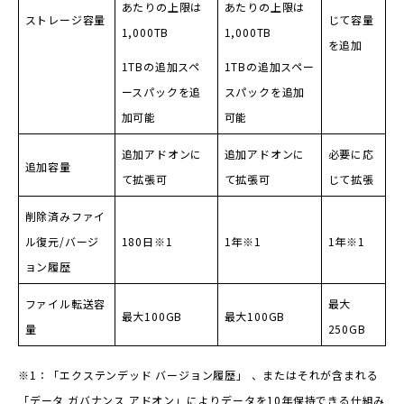
あたりの上限は
あたりの上限は
ストレージ容量
じて容量
1,000TB
1,000TB
を追加
1TBの追加スペ
1TBの追加スペー
ースパックを追
スパックを追加
加可能
可能
追加アドオンに
追加アドオンに
必要に応
追加容量
て拡張可
て拡張可
じて拡張
削除済みファイ
ル復元/バージ
180日※1
1年※1
1年※1
ョン履歴
ファイル転送容
最大
最大100GB
最大100GB
量
250GB
※1：「エクステンデッド バージョン履歴」 、またはそれが含まれる
「データ ガバナンス アドオン」によりデータを10年保持できる仕組み