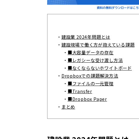
・
建設業 2024年問題とは
・
建設現場で働く方が抱えている課題
・
■大容量データの存在
・
■レガシーな受け渡し方法
・
■なくならないホワイトボード
・
Dropboxでの課題解決方法
・
■ファイルの一元管理
・
■Transfer
・
■Dropbox Paper
・
まとめ