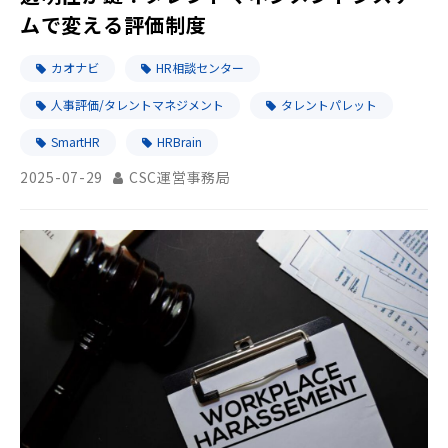
ムで変える評価制度
カオナビ
HR相談センター
人事評価/タレントマネジメント
タレントパレット
SmartHR
HRBrain
2025-07-29
CSC運営事務局