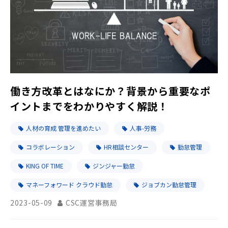
働き方改革とはなにか？背景から重要なポ
イントまでをわかりやすく解説！
人材の育成 管理を進めたい
人事-労務
コラボレーション
HR相談センター
勤怠管理
KING OF TIME
ジンジャー勤怠
マネーフォワード クラウド勤怠
ジョブカン勤怠管理
2023-05-09
CSC運営事務局