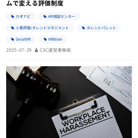
ムで変える評価制度
カオナビ
HR相談センター
人事評価/タレントマネジメント
タレントパレット
SmartHR
HRBrain
2025-07-29
CSC運営事務局