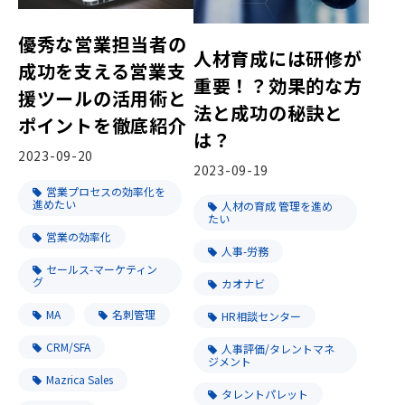
優秀な営業担当者の
人材育成には研修が
成功を支える営業支
重要！？効果的な方
援ツールの活用術と
法と成功の秘訣と
ポイントを徹底紹介
は？
2023-09-20
2023-09-19
営業プロセスの効率化を
進めたい
人材の育成 管理を進め
たい
営業の効率化
人事-労務
セールス-マーケティン
グ
カオナビ
MA
名刺管理
HR相談センター
CRM/SFA
人事評価/タレントマネ
ジメント
Mazrica Sales
タレントパレット