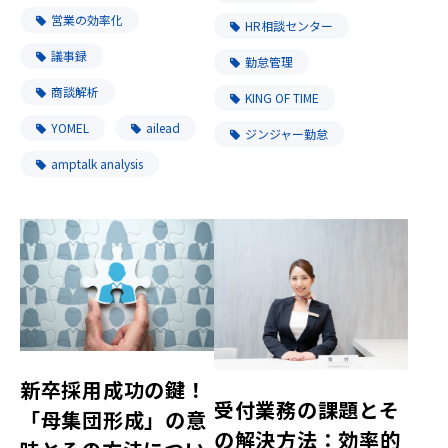
営業の効率化
HR相談センター
議事録
勤怠管理
商談解析
KING OF TIME
YOMEL
ailead
ジンジャー勤怠
amptalk analysis
新卒採用成功の鍵！
受付業務の課題とそ
「母集団形成」の意
の解決方法：効率的