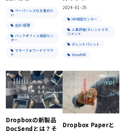
2024-01-25
ペーパーレス化を進めた
い
HR相談センター
会計-経理
人事評価/タレントマネ
ジメント
バックオフィス相談セン
ター
タレントパレット
マネーフォワードクラウ
ド
SmartHR
Dropboxの新製品
Dropbox Paperと
DocSendとは？そ