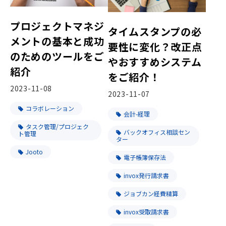
プロジェクトマネジ
タイムスタンプの必
メントの基本と成功
要性に変化？改正点
のためのツールをご
やおすすめシステム
紹介
をご紹介！
2023-11-08
2023-11-07
コラボレーション
会計-経理
タスク管理/プロジェク
バックオフィス相談セン
ト管理
ター
Jooto
電子帳簿保存法
invox発行請求書
ジョブカン経費精算
invox受取請求書