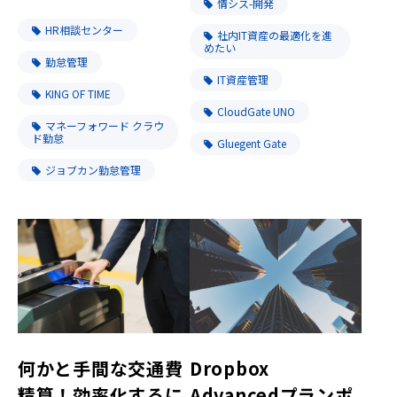
情シス-開発
HR相談センター
社内IT資産の最適化を進
めたい
勤怠管理
IT資産管理
KING OF TIME
CloudGate UNO
マネーフォワード クラウ
ド勤怠
Gluegent Gate
ジョブカン勤怠管理
何かと手間な交通費
Dropbox
精算！効率化するに
Advancedプランポ