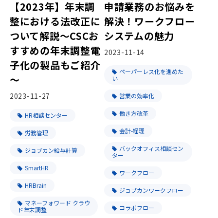
【2023年】年末調
申請業務のお悩みを
整における法改正に
解決！ワークフロー
ついて解説～CSCお
システムの魅力
すすめの年末調整電
2023-11-14
子化の製品もご紹介
ペーパーレス化を進めた
～
い
2023-11-27
営業の効率化
働き方改革
HR相談センター
会計-経理
労務管理
バックオフィス相談セン
ジョブカン給与計算
ター
SmartHR
ワークフロー
HRBrain
ジョブカンワークフロー
マネーフォワード クラウ
コラボフロー
ド年末調整