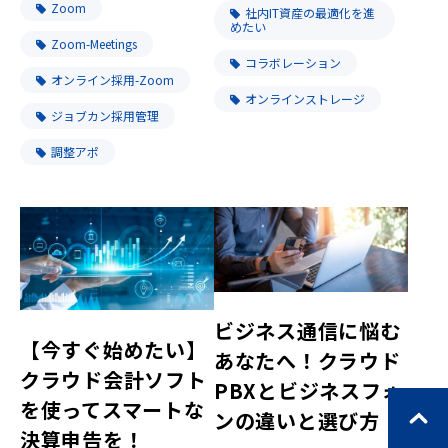
Zoom
社内IT資産の最適化を進
めたい
Zoom-Meetings
コラボレーション
オンライン採用-Zoom
オンラインストレージ
ジョブカン採用管理
調整アポ
ビジネス通信に悩む
【今すぐ始めたい】
あなたへ！クラウド
クラウド会計ソフト
PBXとビジネスフォ
を使ってスマートな
ンの違いと選び方！
決算申告を！