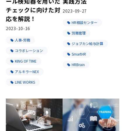
実践方法
ール検知器を用いた
チェックに向けた対
2023-09-27
応を解説！
HR相談センター
2023-10-16
労務管理
人事-労務
ジョブカン給与計算
コラボレーション
SmartHR
KING OF TIME
HRBrain
アルキラーNEX
LINE WORKS